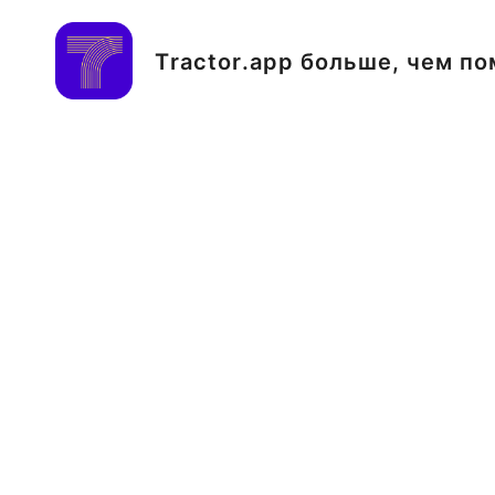
T
r
a
c
t
o
r
.
a
p
p
б
о
л
ь
ш
е
,
ч
е
м
п
о