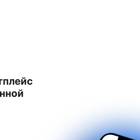
тплейс
енной