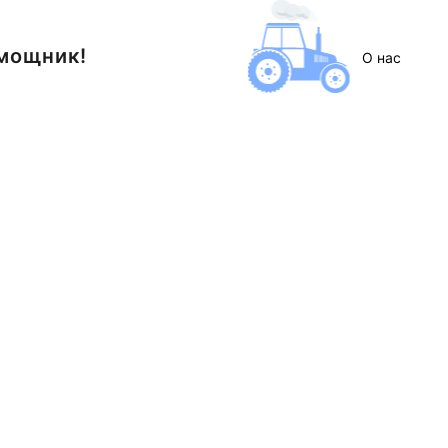
м
о
щ
н
и
к
!
О нас